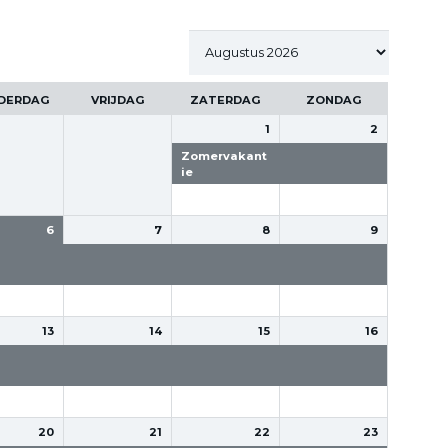
DERDAG
VRIJDAG
ZATERDAG
ZONDAG
1
2
Zomervakant
Zomervakanti
ie
e
6
7
8
9
rvakanti
Zomervakanti
Zomervakanti
Zomervakanti
e
e
e
13
14
15
16
rvakanti
Zomervakanti
Zomervakanti
Zomervakanti
e
e
e
20
21
22
23