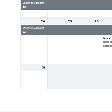
Zomervakant
Zomervakant
Zomervakant
Zome
ie
ie
ie
e
24
25
26
Zomervakant
Zomervakant
Zomervakant
Zome
ie
ie
ie
e
13:00
kick o
school
31