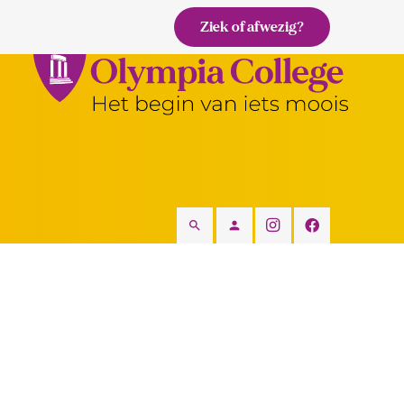
Ziek of afwezig?
search
person