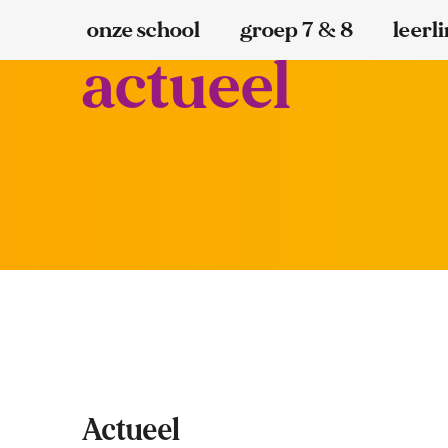
onze school
groep 7 & 8
leerl
actueel
Actueel