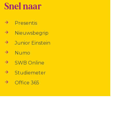
Snel naar
arrow_forward
Presentis
arrow_forward
Nieuwsbegrip
arrow_forward
Junior Einstein
arrow_forward
Numo
arrow_forward
SWB Online
arrow_forward
Studiemeter
arrow_forward
Office 365