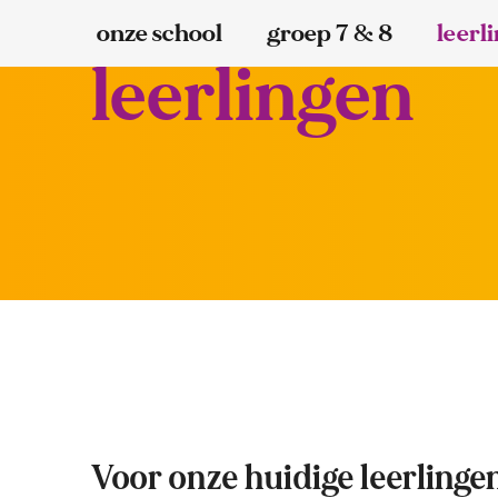
onze school
groep 7 & 8
leerl
leerlingen
Voor onze huidige leerlinge