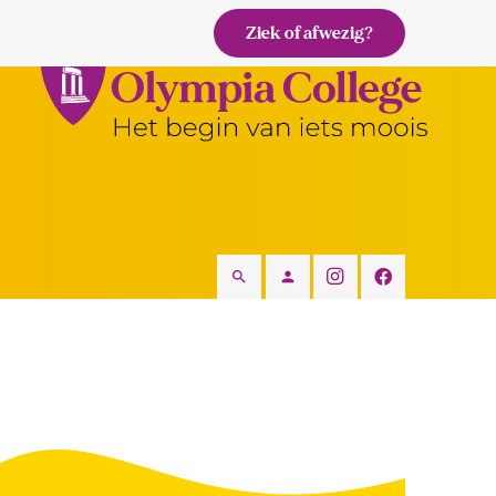
Ziek of afwezig?
search
person