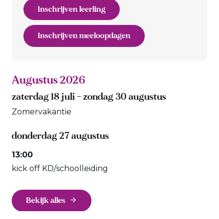
Inschrijven leerling
Inschrijven meeloopdagen
Augustus 2026
zaterdag
18
juli
–
zondag
30
augustus
Zomervakantie
donderdag
27
augustus
13:00
kick off KD/
schoolleiding
Bekijk alles
arrow_forward