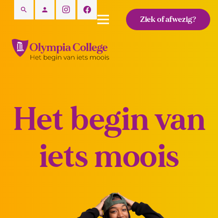
search
person
Ziek of afwezig?
Het begin van
iets moois