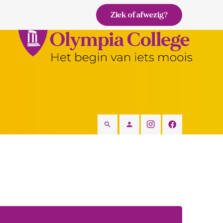
Ziek of afwezig?
search
person