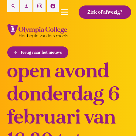
search
person
Ziek of afwezig?
Terug naar het nieuws
arrow_back
open avond
donderdag 6
februari van